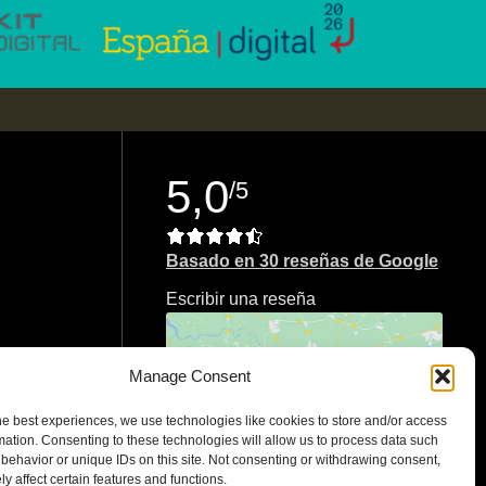
5,0
/5
Basado en 30 reseñas de Google
Escribir una reseña
Manage Consent
Haz clic para aceptar cookies de
he best experiences, we use technologies like cookies to store and/or access
marketing y permitir este contenido
mation. Consenting to these technologies will allow us to process data such
behavior or unique IDs on this site. Not consenting or withdrawing consent,
y affect certain features and functions.