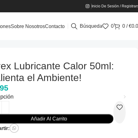
Inicio De Sesión / Registrar
Búsqueda
0
0
/
€
0.
iones
Sobre Nosotros
Contacto
ex Lubricante Calor 50ml:
lienta el Ambiente!
.95
ipción
Añadir Al Carrito
tir: