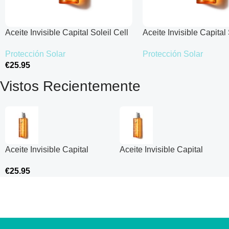
Aceite Invisible Capital Soleil Cell
Aceite Invisible Capital 
Protect SPF50+
Protect SPF50+
Protección Solar
Protección Solar
€
25.95
Leer Más
Añadir Al Carrito
Vistos Recientemente
Aceite Invisible Capital
Aceite Invisible Capital
Soleil Cell Protect SPF50+
Soleil Cell Protect SPF50+
€
25.95