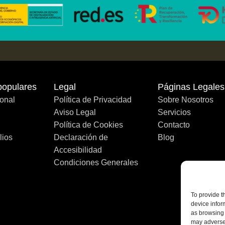
populares
Legal
Páginas Legales
onal
Política de Privacidad
Sobre Nosotros
Aviso Legal
Servicios
Política de Cookies
Contacto
lios
Declaración de
Blog
Accesibilidad
Condiciones Generales
To provide t
device infor
as browsing 
may adversel