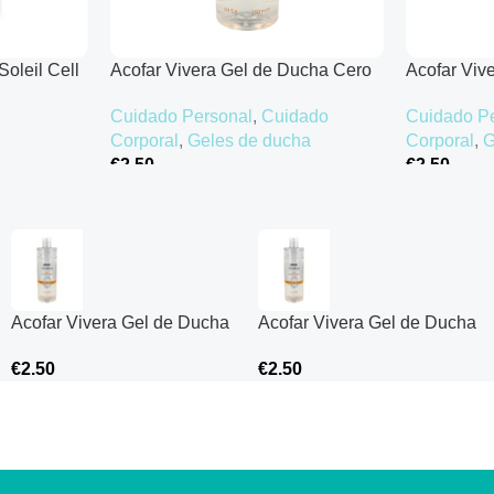
Soleil Cell
Acofar Vivera Gel de Ducha Cero
Acofar Viv
Flor de Azahar – 750 ml
Flor de Az
Cuidado Personal
,
Cuidado
Cuidado P
Corporal
,
Geles de ducha
Corporal
,
G
€
2.50
€
2.50
Añadir Al Carrito
Añadir Al Ca
Acofar Vivera Gel de Ducha
Acofar Vivera Gel de Ducha
Cero Flor de Azahar – 750
Cero Flor de Azahar – 750
€
2.50
€
2.50
ml
ml