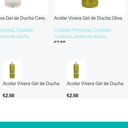
era Gel de Ducha Cero
Acofar Vivera Gel de Ducha Oliva
ahar – 750 ml
y Omega – 750 ml
ersonal
,
Cuidado
Cuidado Personal
,
Cuidado
eles de ducha
Corporal
,
Geles de ducha
€
2.50
rrito
Añadir Al Carrito
Acofar Vivera Gel de Ducha
Acofar Vivera Gel de Ducha
Oliva y Omega – 750 ml
Oliva y Omega – 750 ml
€
2.50
€
2.50