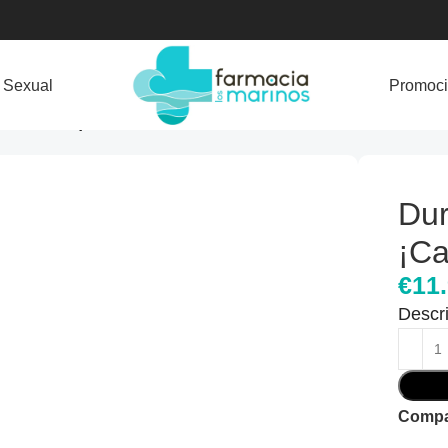
 Sexual
Promoc
lor 50ml: ¡Calienta el Ambiente!
Dur
¡Ca
€
11
Descr
Compar