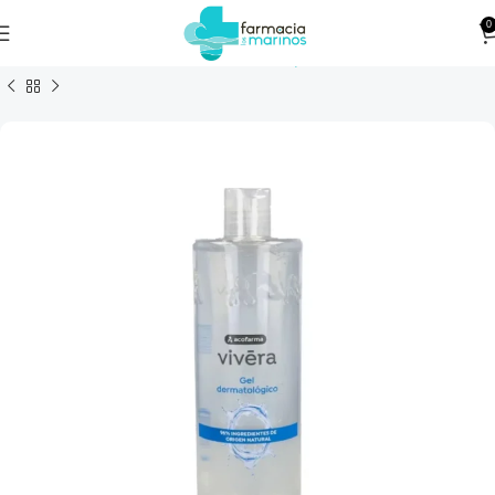
0
Geles de ducha
Inicio
Cuidado Personal
Cuidado Corporal