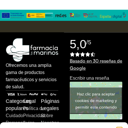
5,0
/5
Basado en 30 reseñas de
Ofrecemos una amplia
Google
gama de productos
Escribir una reseña
farmacéuticos y servicios
de salud.
Haz clic para aceptar
cookies de marketing y
Categorías
Legal
Páginas
permitir este contenido
populares
Legales
Política de
Cuidado
Privacidad
Sobre
Personal
Aviso
Nosotros