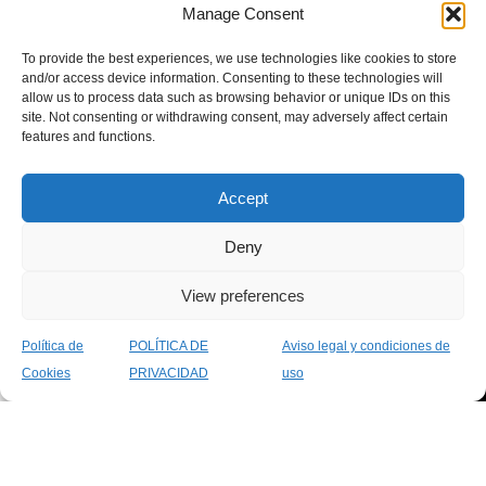
Manage Consent
Escribir una reseña
farmacéuticos y servicios
de salud.
To provide the best experiences, we use technologies like cookies to store
Haz clic para aceptar
and/or access device information. Consenting to these technologies will
allow us to process data such as browsing behavior or unique IDs on this
cookies de marketing y
Categorías
Legal
Páginas
site. Not consenting or withdrawing consent, may adversely affect certain
permitir este contenido
populares
Legales
Política de
features and functions.
Cuidado
Privacidad
Sobre
Personal
Aviso
Nosotros
Accept
Bebé y
Legal
Servicios
Mamá
Política
Contacto
Deny
Nutrición
de
Blog
View preferences
Primeros
Cookies
Auxilios
Declaración
Política de
POLÍTICA DE
Aviso legal y condiciones de
Salud
de
0
Cookies
PRIVACIDAD
uso
Sexual
Accesibilidad
Tienda
Filtros
Favoritos
Carro
Mi cuenta
Condiciones
Generales
Farmacia Los Marinos
2025 - Diseñado con pasión por