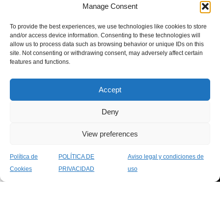
Manage Consent
Escribir una reseña
farmacéuticos y servicios
de salud.
To provide the best experiences, we use technologies like cookies to store
Haz clic para aceptar
and/or access device information. Consenting to these technologies will
allow us to process data such as browsing behavior or unique IDs on this
cookies de marketing y
Categorías
Legal
Páginas
site. Not consenting or withdrawing consent, may adversely affect certain
permitir este contenido
populares
Legales
Política de
features and functions.
Cuidado
Privacidad
Sobre
Personal
Aviso
Nosotros
Accept
Bebé y
Legal
Servicios
Mamá
Política
Contacto
Deny
Nutrición
de
Blog
View preferences
Primeros
Cookies
Auxilios
Declaración
Política de
POLÍTICA DE
Aviso legal y condiciones de
Salud
de
0
Cookies
PRIVACIDAD
uso
Sexual
Accesibilidad
Tienda
Filtros
Favoritos
Carro
Mi cuenta
Condiciones
Generales
Farmacia Los Marinos
2025 - Diseñado con pasión por