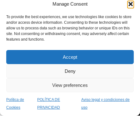
Manage Consent
Escribir una reseña
farmacéuticos y servicios
de salud.
To provide the best experiences, we use technologies like cookies to store
Haz clic para aceptar
and/or access device information. Consenting to these technologies will
allow us to process data such as browsing behavior or unique IDs on this
cookies de marketing y
Categorías
Legal
Páginas
site. Not consenting or withdrawing consent, may adversely affect certain
permitir este contenido
populares
Legales
Política de
features and functions.
Cuidado
Privacidad
Sobre
Personal
Aviso
Nosotros
Accept
Bebé y
Legal
Servicios
Mamá
Política
Contacto
Deny
Nutrición
de
Blog
View preferences
Primeros
Cookies
Auxilios
Declaración
Política de
POLÍTICA DE
Aviso legal y condiciones de
Salud
de
0
Cookies
PRIVACIDAD
uso
Sexual
Accesibilidad
Tienda
Filtros
Favoritos
Carro
Mi cuenta
Condiciones
Generales
Farmacia Los Marinos
2025 - Diseñado con pasión por