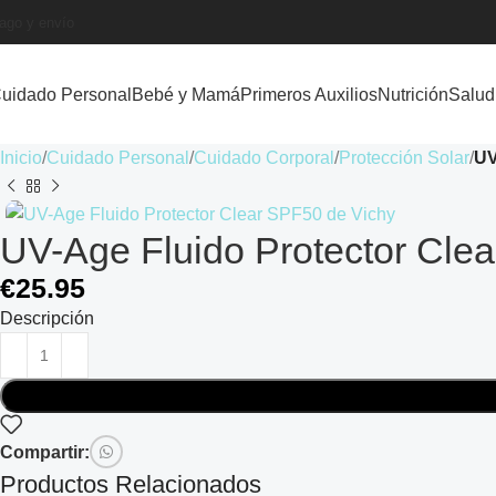
ago y envío
uidado Personal
Bebé y Mamá
Primeros Auxilios
Nutrición
Salud
Inicio
Cuidado Personal
Cuidado Corporal
Protección Solar
UV
UV-Age Fluido Protector Cle
€
25.95
Descripción
Compartir:
Productos Relacionados