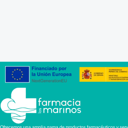
Ofrecemos una amplia gama de productos farmacéuticos y servi