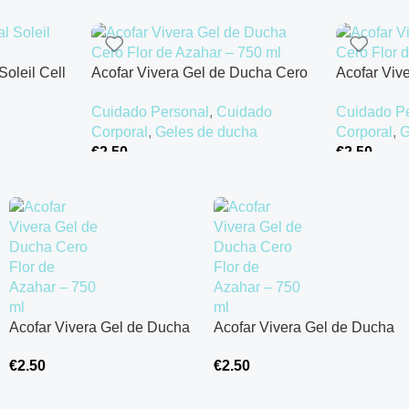
Soleil Cell
Acofar Vivera Gel de Ducha Cero
Acofar Viv
Flor de Azahar – 750 ml
Flor de Az
Cuidado Personal
,
Cuidado
Cuidado P
Corporal
,
Geles de ducha
Corporal
,
G
€
2.50
€
2.50
Añadir Al Carrito
Añadir Al Ca
Acofar Vivera Gel de Ducha
Acofar Vivera Gel de Ducha
Cero Flor de Azahar – 750
Cero Flor de Azahar – 750
€
2.50
€
2.50
ml
ml