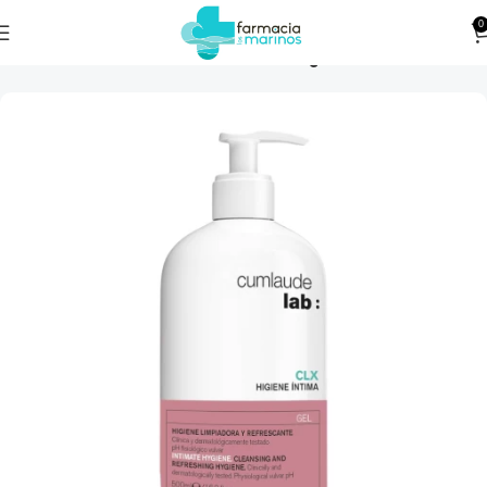
0
Higiene Íntima
Inicio
Cuidado Personal
Salud Íntima