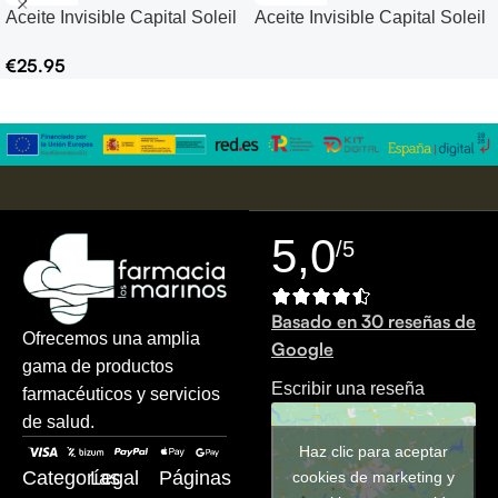
Aceite Invisible Capital Soleil
Aceite Invisible Capital Soleil
Cell Protect SPF50+
Cell Protect SPF50+
€
25.95
5,0
/5
Basado en 30 reseñas de
Ofrecemos una amplia
Google
gama de productos
Escribir una reseña
farmacéuticos y servicios
de salud.
Haz clic para aceptar
cookies de marketing y
Categorías
Legal
Páginas