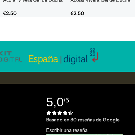
Acofar Vivera Gel de Ducha
Acofar Vivera Gel de Ducha
Oliva y Omega – 750 ml
Oliva y Omega – 750 ml
€
2.50
€
2.50
5,0
/5
Basado en 30 reseñas de Google
Escribir una reseña