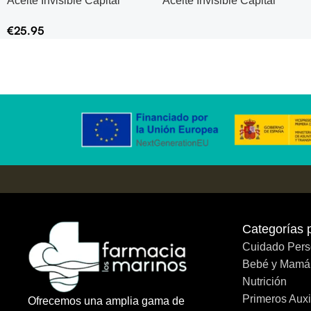
Aceite Invisible Capital
Aceite Invisible Capital
Soleil Cell Protect SPF50+
Soleil Cell Protect SPF50+
€
25.95
Categorías 
Cuidado Pers
Bebé y Mamá
Nutrición
Primeros Auxi
Ofrecemos una amplia gama de