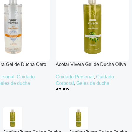
era Gel de Ducha Cero
Acofar Vivera Gel de Ducha Oliva
ahar – 750 ml
y Omega – 750 ml
ersonal
,
Cuidado
Cuidado Personal
,
Cuidado
eles de ducha
Corporal
,
Geles de ducha
€
2.50
rrito
Añadir Al Carrito