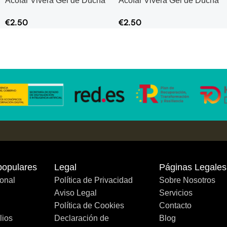
Acofar Vivera Gel de Ducha
Acofar Vivera Gel de Ducha
Cero Flor de Azahar – 750
Cero Flor de Azahar – 750
€
2.50
€
2.50
ml
ml
populares
Legal
Páginas Legales
onal
Política de Privacidad
Sobre Nosotros
Aviso Legal
Servicios
Política de Cookies
Contacto
lios
Declaración de
Blog