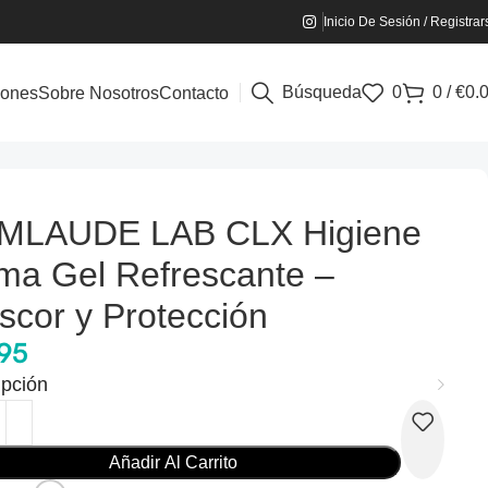
Inicio De Sesión / Registrar
Búsqueda
0
0
/
€
0.
iones
Sobre Nosotros
Contacto
tección
MLAUDE LAB CLX Higiene
ima Gel Refrescante –
scor y Protección
.95
ipción
Añadir Al Carrito