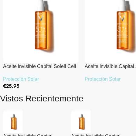
Aceite Invisible Capital Soleil Cell
Aceite Invisible Capital 
Protect SPF50+
Protect SPF50+
Protección Solar
Protección Solar
€
25.95
Leer Más
Añadir Al Carrito
Vistos Recientemente