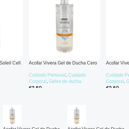
Soleil Cell
Acofar Vivera Gel de Ducha Cero
Acofar Viv
Flor de Azahar – 750 ml
Flor de Az
Cuidado Personal
,
Cuidado
Cuidado P
Corporal
,
Geles de ducha
Corporal
,
G
€
2.50
€
2.50
Añadir Al Carrito
Añadir Al Ca