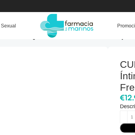
 Sexual
Promoc
 LAB CLX Higiene Íntima Gel Refrescante – Frescor y Pro
CU
Ínt
Fre
€
12
Descr