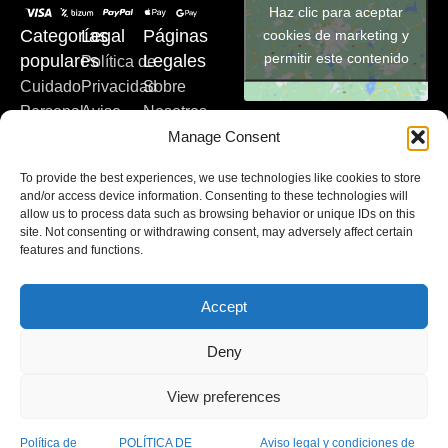
Haz clic para aceptar
cookies de marketing y
Categorías
Legal
Páginas
permitir este contenido
populares
Legales
Política de
Cuidado
Privacidad
Sobre
Personal
Aviso
Nosotros
Manage Consent
Bebé y
Legal
Servicios
Mamá
Política
Contacto
To provide the best experiences, we use technologies like cookies to store
Nutrición
de
Blog
and/or access device information. Consenting to these technologies will
Primeros
Cookies
allow us to process data such as browsing behavior or unique IDs on this
site. Not consenting or withdrawing consent, may adversely affect certain
Auxilios
Declaración
features and functions.
Salud
de
Sexual
Accesibilidad
Accept
Condiciones
Generales
Deny
Farmacia Los Marinos
2025 - Diseñado con pasión por
View preferences
Tu Meta Digital
.
Política de
POLÍTICA DE
Aviso legal y condiciones de