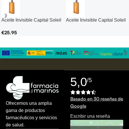
Aceite Invisible Capital Soleil
Aceite Invisible Capital Soleil
Cell Protect SPF50+
Cell Protect SPF50+
€
25.95
5,0
/5
Basado en 30 reseñas de
Ofrecemos una amplia
Google
gama de productos
Escribir una reseña
farmacéuticos y servicios
de salud.