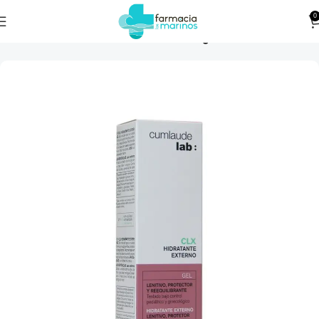
0
Higiene Íntima
Inicio
Cuidado Personal
Salud Íntima